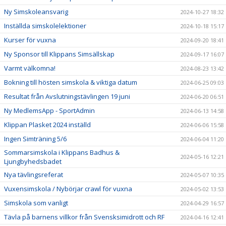
Ny Simskoleansvarig
2024-10-27 18:32
Inställda simskolelektioner
2024-10-18 15:17
Kurser för vuxna
2024-09-20 18:41
Ny Sponsor till Klippans Simsällskap
2024-09-17 16:07
Varmt välkomna!
2024-08-23 13:42
Bokning till hösten simskola & viktiga datum
2024-06-25 09:03
Resultat från Avslutningstävlingen 19 juni
2024-06-20 06:51
Ny MedlemsApp - SportAdmin
2024-06-13 14:58
Klippan Plasket 2024 inställd
2024-06-06 15:58
Ingen Simträning 5/6
2024-06-04 11:20
Sommarsimskola i Klippans Badhus &
2024-05-16 12:21
Ljungbyhedsbadet
Nya tävlingsreferat
2024-05-07 10:35
Vuxensimskola / Nybörjar crawl för vuxna
2024-05-02 13:53
Simskola som vanligt
2024-04-29 16:57
Tävla på barnens villkor från Svensksimidrott och RF
2024-04-16 12:41