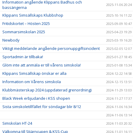
Information angående Klippans Badhus och
2025-11-06 20:24
bassängerna
Klippans Simsällskaps Klubbshop
2025-10-16 11:22
Fritidskortet – Hösten 2025
2025-09-09 10:47
Sommarsimskolan 2025
2025-04-23 19:29
Newbody
2025-03-19 16:20
Viktigt meddelande angående personuppgiftsincident
2025-02-05 12:07
Sportadmin är tillbaka!
2025-01-27 18:45
Glöm inte att anmäla er till vårens simskola!
2025-01-08 15:34
Klippans Simsällskap önskar er alla
2024-12-22 14:58
Information om Vårens simskola
2024-12-15 13:51
Klubbmästerskap 2024 (uppdaterad grenordning)
2024-11-29 13:03
Black Week erbjudande i KSS shopen
2024-11-27 17:37
Sista simskoletillfället för söndagar blir 8/12
2024-11-06 16:34
2024-11-06 13:14
Simskolan HT-24
2024-11-03 20:32
Välkomna till Stjärncupen & KSS-Cup
2024-11-01 16:11