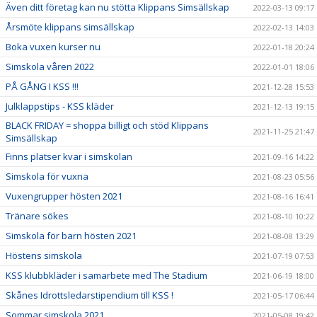
Även ditt företag kan nu stötta Klippans Simsällskap
2022-03-13 09:17
Årsmöte klippans simsällskap
2022-02-13 14:03
Boka vuxen kurser nu
2022-01-18 20:24
Simskola våren 2022
2022-01-01 18:06
PÅ GÅNG I KSS !!!
2021-12-28 15:53
Julklappstips - KSS kläder
2021-12-13 19:15
BLACK FRIDAY = shoppa billigt och stöd Klippans
2021-11-25 21:47
Simsällskap
Finns platser kvar i simskolan
2021-09-16 14:22
Simskola för vuxna
2021-08-23 05:56
Vuxengrupper hösten 2021
2021-08-16 16:41
Tränare sökes
2021-08-10 10:22
Simskola för barn hösten 2021
2021-08-08 13:29
Höstens simskola
2021-07-19 07:53
KSS klubbkläder i samarbete med The Stadium
2021-06-19 18:00
Skånes Idrottsledarstipendium till KSS !
2021-05-17 06:44
Sommar simskola 2021
2021-05-08 19:42