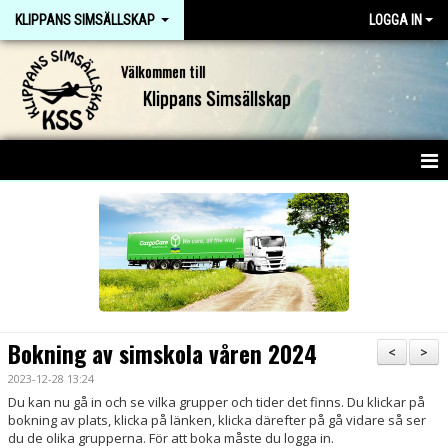
KLIPPANS SIMSÄLLSKAP
LOGGA IN
Välkommen till
Klippans Simsällskap
HEM
NYHETER
OM KLUBBEN
KONTAKT
Bokning av simskola våren 2024
<
>
DOKUMENT
2023-12-28 13:24
Du kan nu gå in och se vilka grupper och tider det finns. Du klickar på
bokning av plats, klicka på länken, klicka därefter på gå vidare så ser
JOBBA I KSS
du de olika grupperna. För att boka måste du logga in.