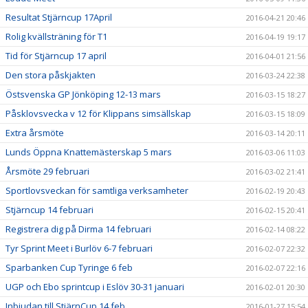
Resultat Stjärncup 17April
2016-04-21 20:46
Rolig kvällsträning för T1
2016-04-19 19:17
Tid för Stjärncup 17 april
2016-04-01 21:56
Den stora påskjakten
2016-03-24 22:38
Östsvenska GP Jönköping 12-13 mars
2016-03-15 18:27
Påsklovsvecka v 12 för Klippans simsällskap
2016-03-15 18:09
Extra årsmöte
2016-03-14 20:11
Lunds Öppna Knattemästerskap 5 mars
2016-03-06 11:03
Årsmöte 29 februari
2016-03-02 21:41
Sportlovsveckan för samtliga verksamheter
2016-02-19 20:43
Stjärncup 14 februari
2016-02-15 20:41
Registrera dig på Dirma 14 februari
2016-02-14 08:22
Tyr Sprint Meet i Burlöv 6-7 februari
2016-02-07 22:32
Sparbanken Cup Tyringe 6 feb
2016-02-07 22:16
UGP och Ebo sprintcup i Eslöv 30-31 januari
2016-02-01 20:30
Inbjudan till StjärnCup 14 feb
2016-01-27 15:54