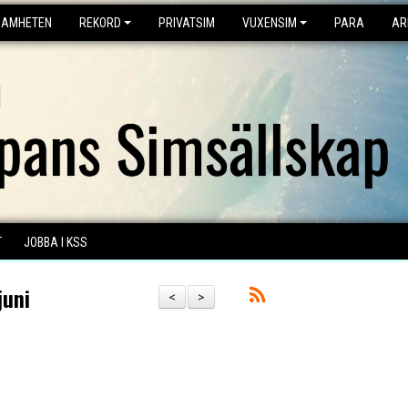
SAMHETEN
REKORD
PRIVATSIM
VUXENSIM
PARA
AR
l
ppans Simsällskap
T
JOBBA I KSS
juni
<
>