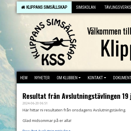
KLIPPANS SIMSÄLLSKAP
SIMSKOLAN
TÄVLINGSVERK
Välkommen til
Kli
HEM
NYHETER
OM KLUBBEN
KONTAKT
DOKUMEN
Resultat från Avslutningstävlingen 19 
2024-06-20 06:51
Här hittar ni resultaten från onsdagens Avslutningstävling.
Glad midsommar på er alla!