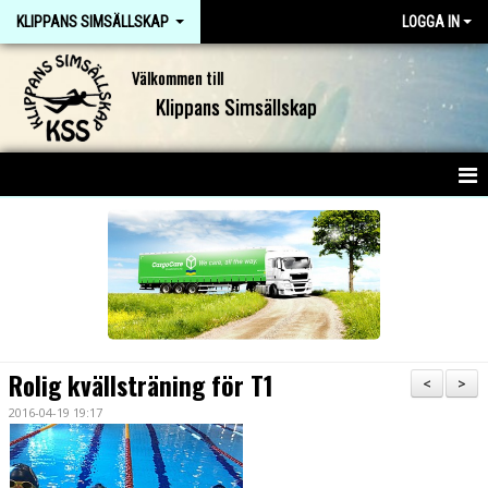
KLIPPANS SIMSÄLLSKAP
LOGGA IN
Välkommen till
Klippans Simsällskap
HEM
NYHETER
OM KLUBBEN
KONTAKT
Rolig kvällsträning för T1
<
>
DOKUMENT
2016-04-19 19:17
JOBBA I KSS