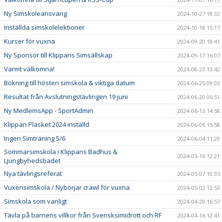
Ny Simskoleansvarig
2024-10-27 18:32
Inställda simskolelektioner
2024-10-18 15:17
Kurser för vuxna
2024-09-20 18:41
Ny Sponsor till Klippans Simsällskap
2024-09-17 16:07
Varmt välkomna!
2024-08-23 13:42
Bokning till hösten simskola & viktiga datum
2024-06-25 09:03
Resultat från Avslutningstävlingen 19 juni
2024-06-20 06:51
Ny MedlemsApp - SportAdmin
2024-06-13 14:58
Klippan Plasket 2024 inställd
2024-06-06 15:58
Ingen Simträning 5/6
2024-06-04 11:20
Sommarsimskola i Klippans Badhus &
2024-05-16 12:21
Ljungbyhedsbadet
Nya tävlingsreferat
2024-05-07 10:35
Vuxensimskola / Nybörjar crawl för vuxna
2024-05-02 13:53
Simskola som vanligt
2024-04-29 16:57
Tävla på barnens villkor från Svensksimidrott och RF
2024-04-16 12:41