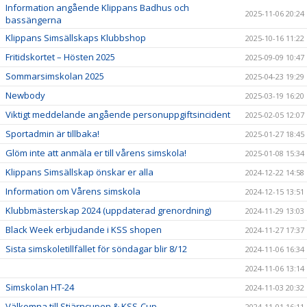
Information angående Klippans Badhus och
2025-11-06 20:24
bassängerna
Klippans Simsällskaps Klubbshop
2025-10-16 11:22
Fritidskortet – Hösten 2025
2025-09-09 10:47
Sommarsimskolan 2025
2025-04-23 19:29
Newbody
2025-03-19 16:20
Viktigt meddelande angående personuppgiftsincident
2025-02-05 12:07
Sportadmin är tillbaka!
2025-01-27 18:45
Glöm inte att anmäla er till vårens simskola!
2025-01-08 15:34
Klippans Simsällskap önskar er alla
2024-12-22 14:58
Information om Vårens simskola
2024-12-15 13:51
Klubbmästerskap 2024 (uppdaterad grenordning)
2024-11-29 13:03
Black Week erbjudande i KSS shopen
2024-11-27 17:37
Sista simskoletillfället för söndagar blir 8/12
2024-11-06 16:34
2024-11-06 13:14
Simskolan HT-24
2024-11-03 20:32
Välkomna till Stjärncupen & KSS-Cup
2024-11-01 16:11