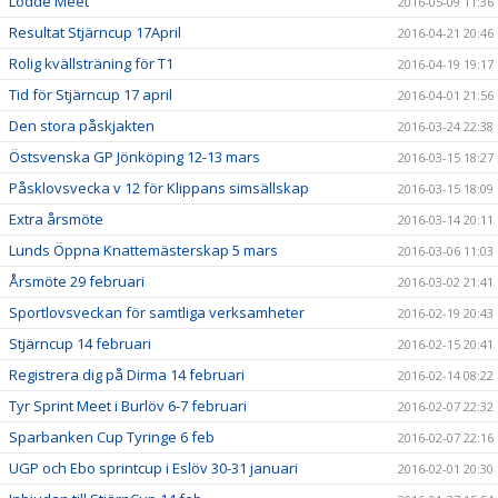
Lödde Meet
2016-05-09 11:36
Resultat Stjärncup 17April
2016-04-21 20:46
Rolig kvällsträning för T1
2016-04-19 19:17
Tid för Stjärncup 17 april
2016-04-01 21:56
Den stora påskjakten
2016-03-24 22:38
Östsvenska GP Jönköping 12-13 mars
2016-03-15 18:27
Påsklovsvecka v 12 för Klippans simsällskap
2016-03-15 18:09
Extra årsmöte
2016-03-14 20:11
Lunds Öppna Knattemästerskap 5 mars
2016-03-06 11:03
Årsmöte 29 februari
2016-03-02 21:41
Sportlovsveckan för samtliga verksamheter
2016-02-19 20:43
Stjärncup 14 februari
2016-02-15 20:41
Registrera dig på Dirma 14 februari
2016-02-14 08:22
Tyr Sprint Meet i Burlöv 6-7 februari
2016-02-07 22:32
Sparbanken Cup Tyringe 6 feb
2016-02-07 22:16
UGP och Ebo sprintcup i Eslöv 30-31 januari
2016-02-01 20:30