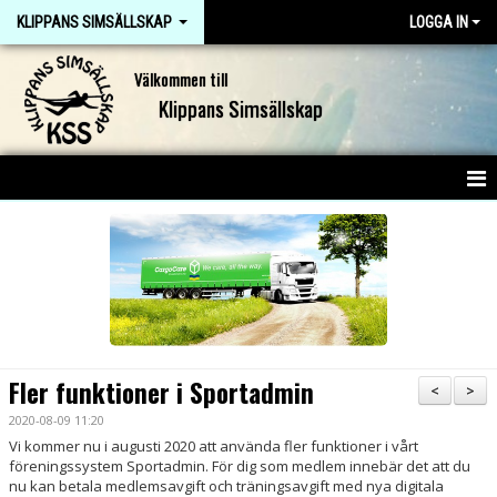
KLIPPANS SIMSÄLLSKAP
LOGGA IN
Välkommen till
Klippans Simsällskap
HEM
NYHETER
OM KLUBBEN
KONTAKT
Fler funktioner i Sportadmin
<
>
DOKUMENT
2020-08-09 11:20
Vi kommer nu i augusti 2020 att använda fler funktioner i vårt
föreningssystem Sportadmin. För dig som medlem innebär det att du
JOBBA I KSS
nu kan betala medlemsavgift och träningsavgift med nya digitala