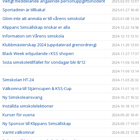
Viktigt meddelande angående personuppgiftsincident
2025-02-05 12:07
Sportadmin är tillbaka!
2025-01-27 18:45
Glöm inte att anmäla er till vårens simskola!
2025-01-08 15:34
Klippans Simsällskap önskar er alla
2024-12-22 14:58
Information om Vårens simskola
2024-12-15 13:51
Klubbmästerskap 2024 (uppdaterad grenordning)
2024-11-29 13:03
Black Week erbjudande i KSS shopen
2024-11-27 17:37
Sista simskoletillfället för söndagar blir 8/12
2024-11-06 16:34
2024-11-06 13:14
Simskolan HT-24
2024-11-03 20:32
Välkomna till Stjärncupen & KSS-Cup
2024-11-01 16:11
Ny Simskoleansvarig
2024-10-27 18:32
Inställda simskolelektioner
2024-10-18 15:17
Kurser för vuxna
2024-09-20 18:41
Ny Sponsor till Klippans Simsällskap
2024-09-17 16:07
Varmt välkomna!
2024-08-23 13:42