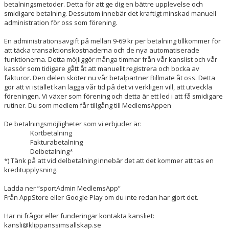
betalningsmetoder. Detta för att ge dig en bättre upplevelse och
smidigare betalning. Dessutom innebär det kraftigt minskad manuell
administration för oss som förening.
En administrationsavgift på mellan 9-69 kr per betalning tillkommer för
att täcka transaktionskostnaderna och de nya automatiserade
funktionerna. Detta möjliggör många timmar från vår kanslist och vår
kassör som tidigare gått åt att manuellt registrera och bocka av
fakturor. Den delen sköter nu vår betalpartner Billmate åt oss. Detta
gör att vi istället kan lägga vår tid på det vi verkligen vill, att utveckla
föreningen. Vi växer som förening och detta är ett led i att få smidigare
rutiner. Du som medlem får tillgång till MedlemsAppen
De betalningsmöjligheter som vi erbjuder är:
Kortbetalning
Fakturabetalning
Delbetalning*
*) Tänk på att vid delbetalning innebär det att det kommer att tas en
kreditupplysning.
Ladda ner ”sportAdmin MedlemsApp”
Från AppStore eller Google Play om du inte redan har gjort det.
Har ni frågor eller funderingar kontakta kansliet:
kansli@klippanssimsallskap.se