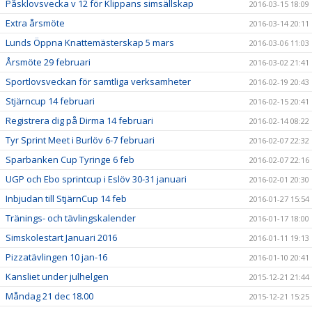
Påsklovsvecka v 12 för Klippans simsällskap
2016-03-15 18:09
Extra årsmöte
2016-03-14 20:11
Lunds Öppna Knattemästerskap 5 mars
2016-03-06 11:03
Årsmöte 29 februari
2016-03-02 21:41
Sportlovsveckan för samtliga verksamheter
2016-02-19 20:43
Stjärncup 14 februari
2016-02-15 20:41
Registrera dig på Dirma 14 februari
2016-02-14 08:22
Tyr Sprint Meet i Burlöv 6-7 februari
2016-02-07 22:32
Sparbanken Cup Tyringe 6 feb
2016-02-07 22:16
UGP och Ebo sprintcup i Eslöv 30-31 januari
2016-02-01 20:30
Inbjudan till StjärnCup 14 feb
2016-01-27 15:54
Tränings- och tävlingskalender
2016-01-17 18:00
Simskolestart Januari 2016
2016-01-11 19:13
Pizzatävlingen 10 jan-16
2016-01-10 20:41
Kansliet under julhelgen
2015-12-21 21:44
Måndag 21 dec 18.00
2015-12-21 15:25