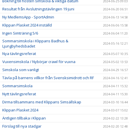
Bokning till hösten simskola & viktiga datum
2024-06-25 09:03
Resultat från Avslutningstävlingen 19 juni
2024-06-20 06:51
Ny MedlemsApp - SportAdmin
2024-06-13 14:58
Klippan Plasket 2024 inställd
2024-06-06 15:58
Ingen Simträning 5/6
2024-06-04 11:20
Sommarsimskola i Klippans Badhus &
2024-05-16 12:21
Ljungbyhedsbadet
Nya tävlingsreferat
2024-05-07 10:35
Vuxensimskola / Nybörjar crawl för vuxna
2024-05-02 13:53
Simskola som vanligt
2024-04-29 16:57
Tävla på barnens villkor från Svensksimidrott och RF
2024-04-16 12:41
Sommarsimskola
2024-04-11 15:32
Nytt tävlingsreferat
2024-04-11 15:30
Dirma tillsammans med Klippans Simsällskap
2024-03-10 16:44
Klippan Plasket 2024
2024-03-07 15:02
Äntligen tillbaka i Klippan
2024-02-22 13:28
Förslag till nya stadgar
2024-02-20 12:48