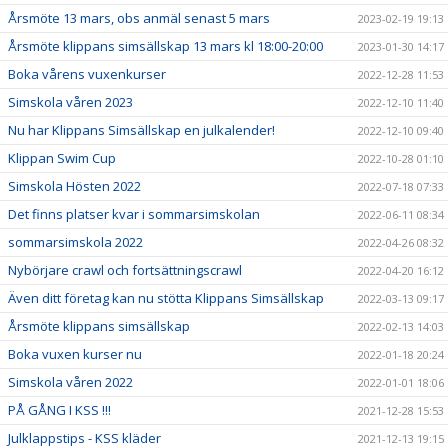
Årsmöte 13 mars, obs anmäl senast 5 mars
2023-02-19 19:13
Årsmöte klippans simsällskap 13 mars kl 18:00-20:00
2023-01-30 14:17
Boka vårens vuxenkurser
2022-12-28 11:53
Simskola våren 2023
2022-12-10 11:40
Nu har Klippans Simsällskap en julkalender!
2022-12-10 09:40
Klippan Swim Cup
2022-10-28 01:10
Simskola Hösten 2022
2022-07-18 07:33
Det finns platser kvar i sommarsimskolan
2022-06-11 08:34
sommarsimskola 2022
2022-04-26 08:32
Nybörjare crawl och fortsättningscrawl
2022-04-20 16:12
Även ditt företag kan nu stötta Klippans Simsällskap
2022-03-13 09:17
Årsmöte klippans simsällskap
2022-02-13 14:03
Boka vuxen kurser nu
2022-01-18 20:24
Simskola våren 2022
2022-01-01 18:06
PÅ GÅNG I KSS !!!
2021-12-28 15:53
Julklappstips - KSS kläder
2021-12-13 19:15