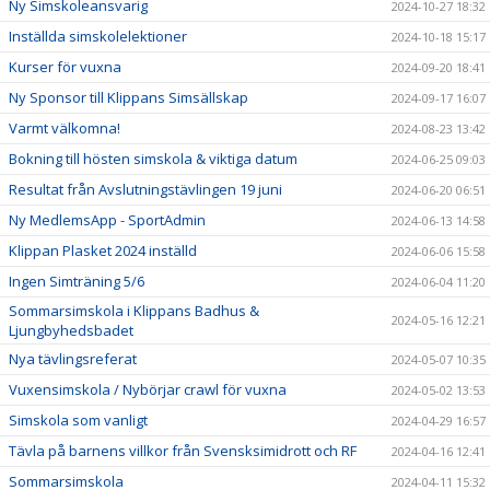
Ny Simskoleansvarig
2024-10-27 18:32
Inställda simskolelektioner
2024-10-18 15:17
Kurser för vuxna
2024-09-20 18:41
Ny Sponsor till Klippans Simsällskap
2024-09-17 16:07
Varmt välkomna!
2024-08-23 13:42
Bokning till hösten simskola & viktiga datum
2024-06-25 09:03
Resultat från Avslutningstävlingen 19 juni
2024-06-20 06:51
Ny MedlemsApp - SportAdmin
2024-06-13 14:58
Klippan Plasket 2024 inställd
2024-06-06 15:58
Ingen Simträning 5/6
2024-06-04 11:20
Sommarsimskola i Klippans Badhus &
2024-05-16 12:21
Ljungbyhedsbadet
Nya tävlingsreferat
2024-05-07 10:35
Vuxensimskola / Nybörjar crawl för vuxna
2024-05-02 13:53
Simskola som vanligt
2024-04-29 16:57
Tävla på barnens villkor från Svensksimidrott och RF
2024-04-16 12:41
Sommarsimskola
2024-04-11 15:32