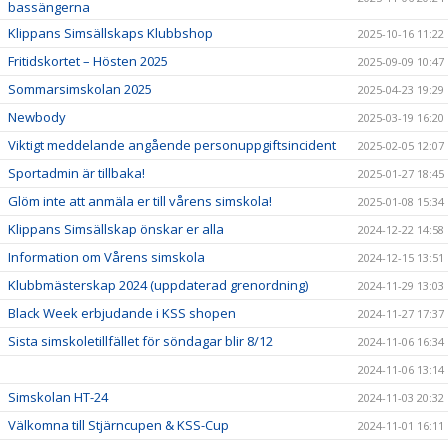
bassängerna
Klippans Simsällskaps Klubbshop
2025-10-16 11:22
Fritidskortet – Hösten 2025
2025-09-09 10:47
Sommarsimskolan 2025
2025-04-23 19:29
Newbody
2025-03-19 16:20
Viktigt meddelande angående personuppgiftsincident
2025-02-05 12:07
Sportadmin är tillbaka!
2025-01-27 18:45
Glöm inte att anmäla er till vårens simskola!
2025-01-08 15:34
Klippans Simsällskap önskar er alla
2024-12-22 14:58
Information om Vårens simskola
2024-12-15 13:51
Klubbmästerskap 2024 (uppdaterad grenordning)
2024-11-29 13:03
Black Week erbjudande i KSS shopen
2024-11-27 17:37
Sista simskoletillfället för söndagar blir 8/12
2024-11-06 16:34
2024-11-06 13:14
Simskolan HT-24
2024-11-03 20:32
Välkomna till Stjärncupen & KSS-Cup
2024-11-01 16:11