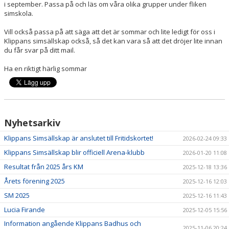
i september. Passa på och läs om våra olika grupper under fliken
simskola.
Vill också passa på att säga att det är sommar och lite ledigt för oss i
Klippans simsällskap också, så det kan vara så att det dröjer lite innan
du får svar på ditt mail.
Ha en riktigt härlig sommar
Nyhetsarkiv
Klippans Simsällskap är anslutet till Fritidskortet!
2026-02-24 09:33
Klippans Simsällskap blir officiell Arena-klubb
2026-01-20 11:08
Resultat från 2025 års KM
2025-12-18 13:36
Årets förening 2025
2025-12-16 12:03
SM 2025
2025-12-16 11:43
Lucia Firande
2025-12-05 15:56
Information angående Klippans Badhus och
2025-11-06 20:24