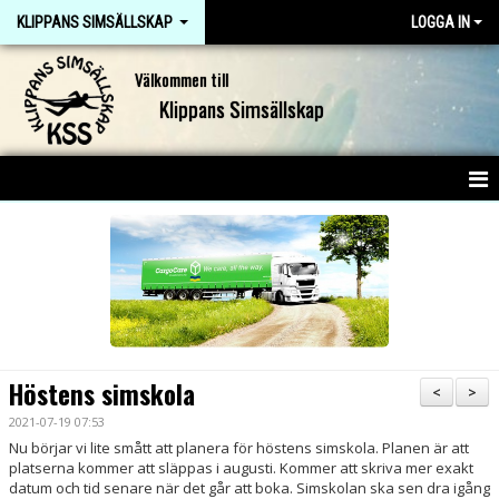
KLIPPANS SIMSÄLLSKAP
LOGGA IN
Välkommen till
Klippans Simsällskap
HEM
NYHETER
OM KLUBBEN
KONTAKT
Höstens simskola
<
>
DOKUMENT
2021-07-19 07:53
Nu börjar vi lite smått att planera för höstens simskola. Planen är att
platserna kommer att släppas i augusti. Kommer att skriva mer exakt
JOBBA I KSS
datum och tid senare när det går att boka. Simskolan ska sen dra igång