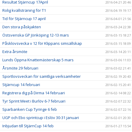
Resultat Stjärncup 17April
2016-04-21 20:46
Rolig kvällsträning för T1
2016-04-19 19:17
Tid för Stjärncup 17 april
2016-04-01 21:56
Den stora påskjakten
2016-03-24 22:38
Östsvenska GP Jönköping 12-13 mars
2016-03-15 18:27
Påsklovsvecka v 12 för Klippans simsällskap
2016-03-15 18:09
Extra årsmöte
2016-03-14 20:11
Lunds Öppna Knattemästerskap 5 mars
2016-03-06 11:03
Årsmöte 29 februari
2016-03-02 21:41
Sportlovsveckan för samtliga verksamheter
2016-02-19 20:43
Stjärncup 14 februari
2016-02-15 20:41
Registrera dig på Dirma 14 februari
2016-02-14 08:22
Tyr Sprint Meet i Burlöv 6-7 februari
2016-02-07 22:32
Sparbanken Cup Tyringe 6 feb
2016-02-07 22:16
UGP och Ebo sprintcup i Eslöv 30-31 januari
2016-02-01 20:30
Inbjudan till StjärnCup 14 feb
2016-01-27 15:54