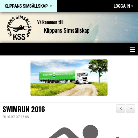
KLIPPANS SIMSÄLLSKAP
LOGGA IN
Välkommen till
Klippans Simsällskap
HEM
NYHETER
OM KLUBBEN
KONTAKT
SWIMRUN 2016
<
>
DOKUMENT
2016-07-07 13:08
JOBBA I KSS