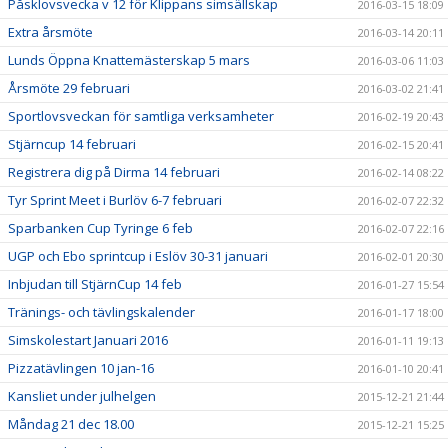
Påsklovsvecka v 12 för Klippans simsällskap
2016-03-15 18:09
Extra årsmöte
2016-03-14 20:11
Lunds Öppna Knattemästerskap 5 mars
2016-03-06 11:03
Årsmöte 29 februari
2016-03-02 21:41
Sportlovsveckan för samtliga verksamheter
2016-02-19 20:43
Stjärncup 14 februari
2016-02-15 20:41
Registrera dig på Dirma 14 februari
2016-02-14 08:22
Tyr Sprint Meet i Burlöv 6-7 februari
2016-02-07 22:32
Sparbanken Cup Tyringe 6 feb
2016-02-07 22:16
UGP och Ebo sprintcup i Eslöv 30-31 januari
2016-02-01 20:30
Inbjudan till StjärnCup 14 feb
2016-01-27 15:54
Tränings- och tävlingskalender
2016-01-17 18:00
Simskolestart Januari 2016
2016-01-11 19:13
Pizzatävlingen 10 jan-16
2016-01-10 20:41
Kansliet under julhelgen
2015-12-21 21:44
Måndag 21 dec 18.00
2015-12-21 15:25