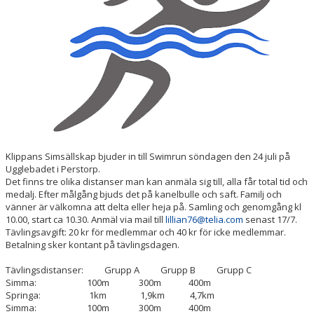
Klippans Simsällskap bjuder in till Swimrun söndagen den 24 juli på
Ugglebadet i Perstorp.
Det finns tre olika distanser man kan anmäla sig till, alla får total tid och
medalj. Efter målgång bjuds det på kanelbulle och saft. Familj och
vänner är välkomna att delta eller heja på. Samling och genomgång kl
10.00, start ca 10.30. Anmäl via mail till
lillian76@telia.com
senast 17/7.
Tävlingsavgift: 20 kr för medlemmar och 40 kr för icke medlemmar.
Betalning sker kontant på tävlingsdagen.
Tävlingsdistanser: Grupp A Grupp B Grupp C
Simma: 100m 300m 400m
Springa: 1km 1,9km 4,7km
Simma: 100m 300m 400m