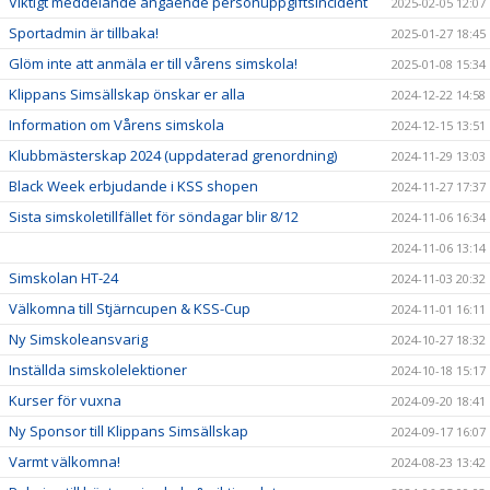
Viktigt meddelande angående personuppgiftsincident
2025-02-05 12:07
Sportadmin är tillbaka!
2025-01-27 18:45
Glöm inte att anmäla er till vårens simskola!
2025-01-08 15:34
Klippans Simsällskap önskar er alla
2024-12-22 14:58
Information om Vårens simskola
2024-12-15 13:51
Klubbmästerskap 2024 (uppdaterad grenordning)
2024-11-29 13:03
Black Week erbjudande i KSS shopen
2024-11-27 17:37
Sista simskoletillfället för söndagar blir 8/12
2024-11-06 16:34
2024-11-06 13:14
Simskolan HT-24
2024-11-03 20:32
Välkomna till Stjärncupen & KSS-Cup
2024-11-01 16:11
Ny Simskoleansvarig
2024-10-27 18:32
Inställda simskolelektioner
2024-10-18 15:17
Kurser för vuxna
2024-09-20 18:41
Ny Sponsor till Klippans Simsällskap
2024-09-17 16:07
Varmt välkomna!
2024-08-23 13:42