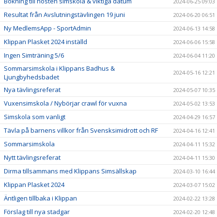
Bokning till hösten simskola & viktiga datum
2024-06-25 09:03
Resultat från Avslutningstävlingen 19 juni
2024-06-20 06:51
Ny MedlemsApp - SportAdmin
2024-06-13 14:58
Klippan Plasket 2024 inställd
2024-06-06 15:58
Ingen Simträning 5/6
2024-06-04 11:20
Sommarsimskola i Klippans Badhus &
2024-05-16 12:21
Ljungbyhedsbadet
Nya tävlingsreferat
2024-05-07 10:35
Vuxensimskola / Nybörjar crawl för vuxna
2024-05-02 13:53
Simskola som vanligt
2024-04-29 16:57
Tävla på barnens villkor från Svensksimidrott och RF
2024-04-16 12:41
Sommarsimskola
2024-04-11 15:32
Nytt tävlingsreferat
2024-04-11 15:30
Dirma tillsammans med Klippans Simsällskap
2024-03-10 16:44
Klippan Plasket 2024
2024-03-07 15:02
Äntligen tillbaka i Klippan
2024-02-22 13:28
Förslag till nya stadgar
2024-02-20 12:48