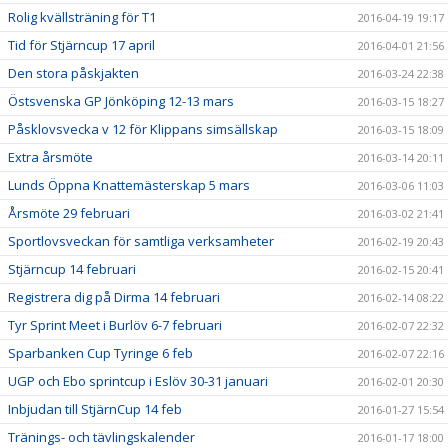
Rolig kvällsträning för T1
2016-04-19 19:17
Tid för Stjärncup 17 april
2016-04-01 21:56
Den stora påskjakten
2016-03-24 22:38
Östsvenska GP Jönköping 12-13 mars
2016-03-15 18:27
Påsklovsvecka v 12 för Klippans simsällskap
2016-03-15 18:09
Extra årsmöte
2016-03-14 20:11
Lunds Öppna Knattemästerskap 5 mars
2016-03-06 11:03
Årsmöte 29 februari
2016-03-02 21:41
Sportlovsveckan för samtliga verksamheter
2016-02-19 20:43
Stjärncup 14 februari
2016-02-15 20:41
Registrera dig på Dirma 14 februari
2016-02-14 08:22
Tyr Sprint Meet i Burlöv 6-7 februari
2016-02-07 22:32
Sparbanken Cup Tyringe 6 feb
2016-02-07 22:16
UGP och Ebo sprintcup i Eslöv 30-31 januari
2016-02-01 20:30
Inbjudan till StjärnCup 14 feb
2016-01-27 15:54
Tränings- och tävlingskalender
2016-01-17 18:00