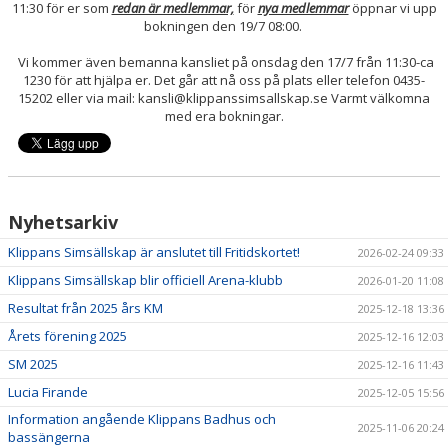
11:30 för er som
redan är medlemmar,
för
nya medlemmar
öppnar vi upp
bokningen den 19/7 08:00.
Vi kommer även bemanna kansliet på onsdag den 17/7 från 11:30-ca
1230 för att hjälpa er. Det går att nå oss på plats eller telefon 0435-
15202 eller via mail: kansli@klippanssimsallskap.se Varmt välkomna
med era bokningar.
Nyhetsarkiv
Klippans Simsällskap är anslutet till Fritidskortet!
2026-02-24 09:33
Klippans Simsällskap blir officiell Arena-klubb
2026-01-20 11:08
Resultat från 2025 års KM
2025-12-18 13:36
Årets förening 2025
2025-12-16 12:03
SM 2025
2025-12-16 11:43
Lucia Firande
2025-12-05 15:56
Information angående Klippans Badhus och
2025-11-06 20:24
bassängerna