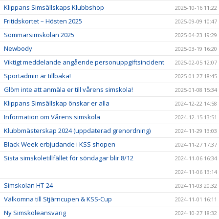
Klippans Simsällskaps Klubbshop
2025-10-16 11:22
Fritidskortet – Hösten 2025
2025-09-09 10:47
Sommarsimskolan 2025
2025-04-23 19:29
Newbody
2025-03-19 16:20
Viktigt meddelande angående personuppgiftsincident
2025-02-05 12:07
Sportadmin är tillbaka!
2025-01-27 18:45
Glöm inte att anmäla er till vårens simskola!
2025-01-08 15:34
Klippans Simsällskap önskar er alla
2024-12-22 14:58
Information om Vårens simskola
2024-12-15 13:51
Klubbmästerskap 2024 (uppdaterad grenordning)
2024-11-29 13:03
Black Week erbjudande i KSS shopen
2024-11-27 17:37
Sista simskoletillfället för söndagar blir 8/12
2024-11-06 16:34
2024-11-06 13:14
Simskolan HT-24
2024-11-03 20:32
Välkomna till Stjärncupen & KSS-Cup
2024-11-01 16:11
Ny Simskoleansvarig
2024-10-27 18:32