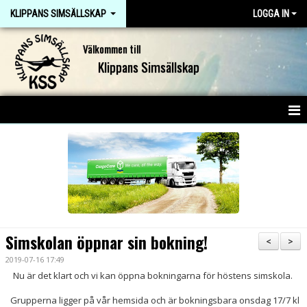
KLIPPANS SIMSÄLLSKAP
LOGGA IN
Välkommen till
Klippans Simsällskap
HEM
NYHETER
OM KLUBBEN
KONTAKT
Simskolan öppnar sin bokning!
<
>
DOKUMENT
2019-07-16 17:49
Nu är det klart och vi kan öppna bokningarna för höstens simskola.
JOBBA I KSS
Grupperna ligger på vår hemsida och är bokningsbara onsdag 17/7 kl