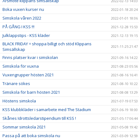
Årsmöte klippans simsällskap
2022-02-13 14:03
Boka vuxen kurser nu
2022-01-18 20:24
Simskola våren 2022
2022-01-01 18:06
PÅ GÅNG I KSS !!!
2021-12-28 15:53
Julklappstips - KSS kläder
2021-12-13 19:15
BLACK FRIDAY = shoppa billigt och stöd Klippans
2021-11-25 21:47
Simsällskap
Finns platser kvar i simskolan
2021-09-16 14:22
Simskola för vuxna
2021-08-23 05:56
Vuxengrupper hösten 2021
2021-08-16 16:41
Tränare sökes
2021-08-10 10:22
Simskola för barn hösten 2021
2021-08-08 13:29
Höstens simskola
2021-07-19 07:53
KSS klubbkläder i samarbete med The Stadium
2021-06-19 18:00
Skånes Idrottsledarstipendium till KSS !
2021-05-17 06:44
Sommar simskola 2021
2021-05-08 19:42
Passa på att boka simskola nu
2021-03-09 12:59