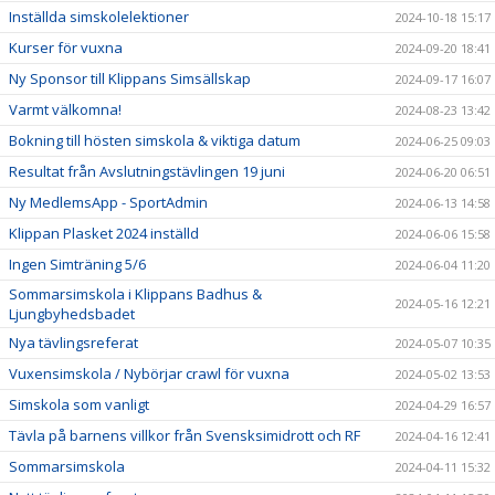
Inställda simskolelektioner
2024-10-18 15:17
Kurser för vuxna
2024-09-20 18:41
Ny Sponsor till Klippans Simsällskap
2024-09-17 16:07
Varmt välkomna!
2024-08-23 13:42
Bokning till hösten simskola & viktiga datum
2024-06-25 09:03
Resultat från Avslutningstävlingen 19 juni
2024-06-20 06:51
Ny MedlemsApp - SportAdmin
2024-06-13 14:58
Klippan Plasket 2024 inställd
2024-06-06 15:58
Ingen Simträning 5/6
2024-06-04 11:20
Sommarsimskola i Klippans Badhus &
2024-05-16 12:21
Ljungbyhedsbadet
Nya tävlingsreferat
2024-05-07 10:35
Vuxensimskola / Nybörjar crawl för vuxna
2024-05-02 13:53
Simskola som vanligt
2024-04-29 16:57
Tävla på barnens villkor från Svensksimidrott och RF
2024-04-16 12:41
Sommarsimskola
2024-04-11 15:32