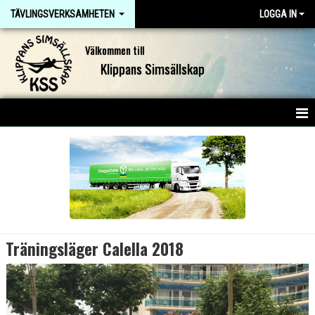
TÄVLINGSVERKSAMHETEN
LOGGA IN
Välkommen till
Klippans Simsällskap
HEM
NYHETER
GRUPPER
TÄVLINGS & TRÄNINGSINFO
Träningsläger Calella 2018
KONTAKT
TÄVLINGSREFERAT