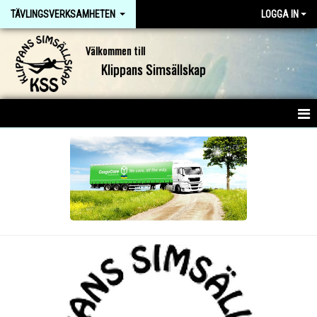
TÄVLINGSVERKSAMHETEN
LOGGA IN
Välkommen till
Klippans Simsällskap
HEM
NYHETER
GRUPPER
S&A-GRUPPEN
B-GRUPPEN
C-GRUPPEN